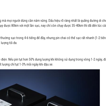
ọng mà mọi người dùng cần nắm vững. Dấu hiệu rõ ràng nhất là quãng đường di c
hạy được 80km với một lần sạc, nay chỉ còn chạy được 35-40km thì đã đến lúc c
 thường sạc trong 4-6 tiếng để đầy, nhưng pin chai có thể sạc rất nhanh (1-2 tiế
 lượng tối đa.
e điện. Nếu pin tụt hơn 50% dung lượng khi không sử dụng trong vòng 1-2 ngày, đâ
t lượng chỉ tụt 1-3% mỗi ngày khi đậu xe.