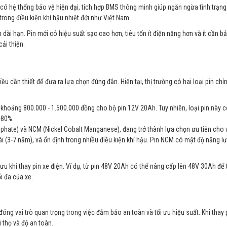
ới có hệ thống bảo vệ hiện đại, tích hợp BMS thông minh giúp ngăn ngừa tình trạng
trong điều kiện khí hậu nhiệt đới như Việt Nam.
h dài hạn. Pin mới có hiệu suất sạc cao hơn, tiêu tốn ít điện năng hơn và ít cần 
ải thiện.
điều cần thiết để đưa ra lựa chọn đúng đắn. Hiện tại, thị trường có hai loại pin chín
, khoảng 800.000 - 1.500.000 đồng cho bộ pin 12V 20Ah. Tuy nhiên, loại pin này c
-80%.
phate) và NCM (Nickel Cobalt Manganese), đang trở thành lựa chọn ưu tiên cho 
dài (3-7 năm), và ổn định trong nhiều điều kiện khí hậu. Pin NCM có mật độ năng 
 ưu khi thay pin xe điện. Ví dụ, từ pin 48V 20Ah có thể nâng cấp lên 48V 30Ah để
i đa của xe.
ng vai trò quan trọng trong việc đảm bảo an toàn và tối ưu hiệu suất. Khi thay 
i thọ và độ an toàn.