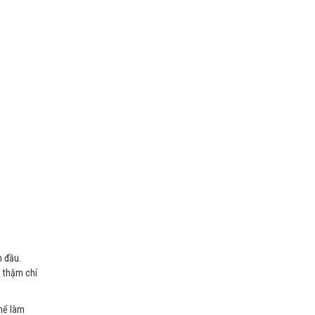
n đầu.
, thậm chí
thể làm