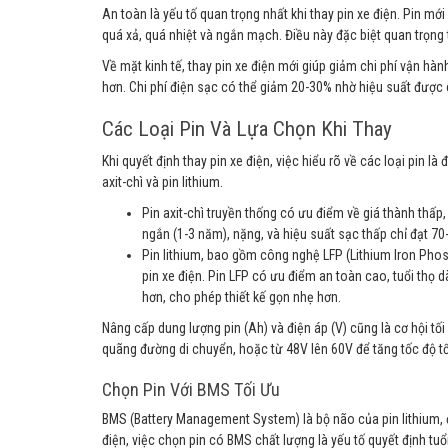
An toàn là yếu tố quan trọng nhất khi thay pin xe điện. Pin m
quá xả, quá nhiệt và ngắn mạch. Điều này đặc biệt quan trọng 
Về mặt kinh tế, thay pin xe điện mới giúp giảm chi phí vận hàn
hơn. Chi phí điện sạc có thể giảm 20-30% nhờ hiệu suất được c
Các Loại Pin Và Lựa Chọn Khi Thay
Khi quyết định thay pin xe điện, việc hiểu rõ về các loại pin là 
axit-chì và pin lithium.
Pin axit-chì truyền thống có ưu điểm về giá thành thấp
ngắn (1-3 năm), nặng, và hiệu suất sạc thấp chỉ đạt 70
Pin lithium, bao gồm công nghệ LFP (Lithium Iron Phos
pin xe điện. Pin LFP có ưu điểm an toàn cao, tuổi thọ 
hơn, cho phép thiết kế gọn nhẹ hơn.
Nâng cấp dung lượng pin (Ah) và điện áp (V) cũng là cơ hội tối
quãng đường di chuyển, hoặc từ 48V lên 60V để tăng tốc độ tố
Chọn Pin Với BMS Tối Ưu
BMS (Battery Management System) là bộ não của pin lithium, đó
điện, việc chọn pin có BMS chất lượng là yếu tố quyết định tuổ