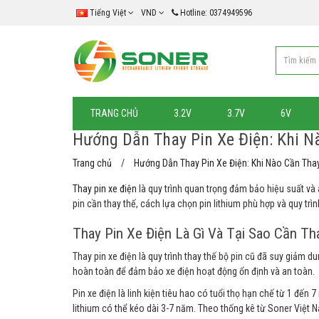
Tiếng Việt
VND
Hotline: 0374949596
TRANG CHỦ
3.2V
3.7V
6V
Hướng Dẫn Thay Pin Xe Điện: Khi N
Trang chủ
Hướng Dẫn Thay Pin Xe Điện: Khi Nào Cần Thay
Thay pin xe điện
là quy trình quan trọng đảm bảo hiệu suất và
pin cần thay thế, cách lựa chọn pin lithium phù hợp và quy trìn
Thay Pin Xe Điện Là Gì Và Tại Sao Cần Th
Thay pin xe điện là quy trình thay thế bộ pin cũ đã suy giảm d
hoàn toàn để đảm bảo xe điện hoạt động ổn định và an toàn.
Pin xe điện là linh kiện tiêu hao có tuổi thọ hạn chế từ 1 đến 
lithium có thể kéo dài 3-7 năm. Theo thống kê từ Soner Việt