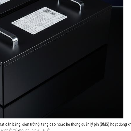
 mất cân bằng, điện trở nội tăng cao hoặc hệ thống quản lý pin (BMS) hoạt động 
 duy nhất để khôi phục hiệu suất.