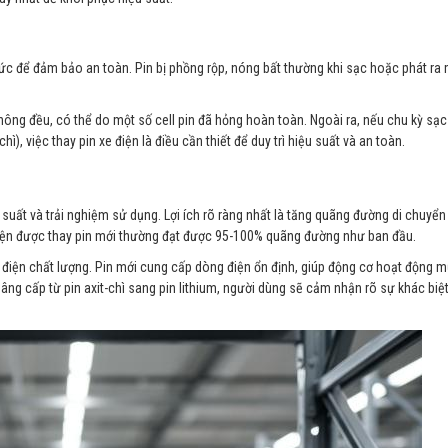
tức để đảm bảo an toàn. Pin bị phồng rộp, nóng bất thường khi sạc hoặc phát ra 
hông đều, có thể do một số cell pin đã hỏng hoàn toàn. Ngoài ra, nếu chu kỳ sạc
chì), việc thay pin xe điện là điều cần thiết để duy trì hiệu suất và an toàn.
 suất và trải nghiệm sử dụng. Lợi ích rõ ràng nhất là tăng quãng đường di chuyển
 điện được thay pin mới thường đạt được 95-100% quãng đường như ban đầu.
xe điện chất lượng. Pin mới cung cấp dòng điện ổn định, giúp động cơ hoạt động 
nâng cấp từ pin axit-chì sang pin lithium, người dùng sẽ cảm nhận rõ sự khác biệ