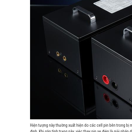
Hiện tượng này thường xuất hiện do các cell pin bên trong bị
định. Khi gặp tình trạng này, việc thay pin xe điện là giải pháp