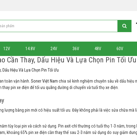
12V
14.8V
24V
36V
48V
60V
ào Cần Thay, Dấu Hiệu Và Lựa Chọn Pin Tối Ưu
, Dấu Hiệu Và Lựa Chọn Pin Tối Ưu
 an toàn vận hành.
Soner Việt Nam
chia sẻ kinh nghiệm chuyên sâu về dấu hiệu n
h thay pin xe điện để tối ưu quãng đường di chuyển và tuổi thọ xe điện.
ay
ung lượng bằng pin mới có hiệu suất tối ưu. Đây không phải là việc sửa chữa mà l
7 năm tùy loại pin và cách sử dụng. Pin axit-chì thường có tuổi thọ 1-3 năm, trong 
 Nam, khoảng 65% pin xe điện cần thay thế sau 2-3 năm sử dụng do suy giảm dun