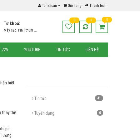
Tài khoản
Giỏ hàng
Thanh toán
0
0
0
Từ khoá:
Máy sạc, Pin lithum ...
72V
YOUTUBE
TIN TỨC
LIÊN HỆ
hận biết
Tin tức
41
à thay thế
Tuyển dụng
0
khi pin
g lượng