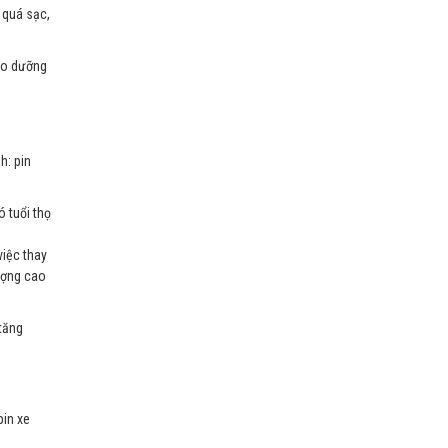
 quá sạc,
bảo dưỡng
h: pin
ó tuổi thọ
việc thay
lượng cao
 tăng
pin xe