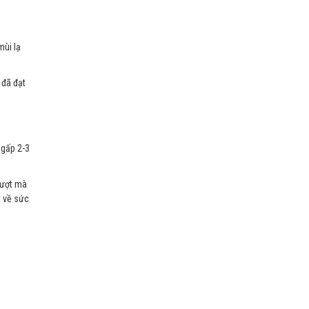
mùi lạ
 đã đạt
 gấp 2-3
mượt mà
t về sức