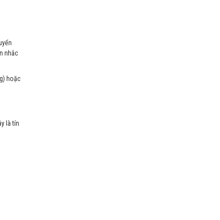
huyển
ân nhắc
ng) hoặc
y là tín