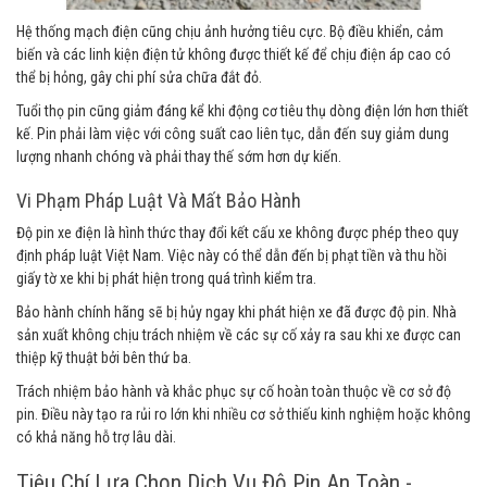
Hệ thống mạch điện cũng chịu ảnh hưởng tiêu cực. Bộ điều khiển, cảm
biến và các linh kiện điện tử không được thiết kế để chịu điện áp cao có
thể bị hỏng, gây chi phí sửa chữa đắt đỏ.
Tuổi thọ pin cũng giảm đáng kể khi động cơ tiêu thụ dòng điện lớn hơn thiết
kế. Pin phải làm việc với công suất cao liên tục, dẫn đến suy giảm dung
lượng nhanh chóng và phải thay thế sớm hơn dự kiến.
Vi Phạm Pháp Luật Và Mất Bảo Hành
Độ pin xe điện là hình thức thay đổi kết cấu xe không được phép theo quy
định pháp luật Việt Nam. Việc này có thể dẫn đến bị phạt tiền và thu hồi
giấy tờ xe khi bị phát hiện trong quá trình kiểm tra.
Bảo hành chính hãng sẽ bị hủy ngay khi phát hiện xe đã được độ pin. Nhà
sản xuất không chịu trách nhiệm về các sự cố xảy ra sau khi xe được can
thiệp kỹ thuật bởi bên thứ ba.
Trách nhiệm bảo hành và khắc phục sự cố hoàn toàn thuộc về cơ sở độ
pin. Điều này tạo ra rủi ro lớn khi nhiều cơ sở thiếu kinh nghiệm hoặc không
có khả năng hỗ trợ lâu dài.
Tiêu Chí Lựa Chọn Dịch Vụ Độ Pin An Toàn -