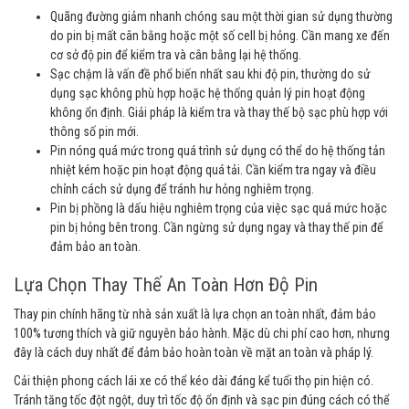
Quãng đường giảm nhanh chóng sau một thời gian sử dụng thường
do pin bị mất cân bằng hoặc một số cell bị hỏng. Cần mang xe đến
cơ sở độ pin để kiểm tra và cân bằng lại hệ thống.
Sạc chậm là vấn đề phổ biến nhất sau khi độ pin, thường do sử
dụng sạc không phù hợp hoặc hệ thống quản lý pin hoạt động
không ổn định. Giải pháp là kiểm tra và thay thế bộ sạc phù hợp với
thông số pin mới.
Pin nóng quá mức trong quá trình sử dụng có thể do hệ thống tản
nhiệt kém hoặc pin hoạt động quá tải. Cần kiểm tra ngay và điều
chỉnh cách sử dụng để tránh hư hỏng nghiêm trọng.
Pin bị phồng là dấu hiệu nghiêm trọng của việc sạc quá mức hoặc
pin bị hỏng bên trong. Cần ngừng sử dụng ngay và thay thế pin để
đảm bảo an toàn.
Lựa Chọn Thay Thế An Toàn Hơn Độ Pin
Thay pin chính hãng từ nhà sản xuất là lựa chọn an toàn nhất, đảm bảo
100% tương thích và giữ nguyên bảo hành. Mặc dù chi phí cao hơn, nhưng
đây là cách duy nhất để đảm bảo hoàn toàn về mặt an toàn và pháp lý.
Cải thiện phong cách lái xe có thể kéo dài đáng kể tuổi thọ pin hiện có.
Tránh tăng tốc đột ngột, duy trì tốc độ ổn định và sạc pin đúng cách có thể