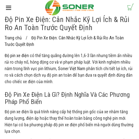
Độ Pin Xe Điện: Cân Nhắc Kỹ Lợi Ích & Rủi
Ro An Toàn Trước Quyết Định
Trang chủ
Độ Pin Xe Điện: Cân Nhắc Kỹ Lợi Ích & Rủi Ro An Toàn
Trước Quyết Định
Độ pin xe điện
có thể tăng quãng đường lên 1,6-3 lần nhưng tiềm ẩn nhiều
rủi ro cháy nổ, hỏng động cơ và vi phạm pháp luật. Với kinh nghiệm nhiều
năm trong lĩnh vực pin lithium,
Soner Việt Nam
phân tích chi tiết lợi ích, rủi
ro và cách chọn dịch vụ độ pin an toàn để bạn đưa ra quyết định đúng đắn
cho chiếc xe điện của mình.
Độ Pin Xe Điện Là Gì? Định Nghĩa Và Các Phương
Pháp Phổ Biến
Độ pin xe điện là quá trình nâng cấp hệ thống pin gốc của xe nhằm tăng
dung lượng, điện áp hoặc thay thế hoàn toàn bằng công nghệ pin mới.
Hiện tại có ba phương pháp độ pin xe điện phổ biến mà người dùng thường
lựa chọn.