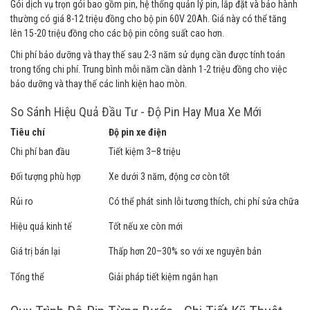
Gói dịch vụ trọn gói bao gồm pin, hệ thống quản lý pin, lắp đặt và bảo hành
thường có giá 8-12 triệu đồng cho bộ pin 60V 20Ah. Giá này có thể tăng
lên 15-20 triệu đồng cho các bộ pin công suất cao hơn.
Chi phí bảo dưỡng và thay thế sau 2-3 năm sử dụng cần được tính toán
trong tổng chi phí. Trung bình mỗi năm cần dành 1-2 triệu đồng cho việc
bảo dưỡng và thay thế các linh kiện hao mòn.
So Sánh Hiệu Quả Đầu Tư - Độ Pin Hay Mua Xe Mới
Tiêu chí
Độ pin xe điện
Chi phí ban đầu
Tiết kiệm 3–8 triệu
Đối tượng phù hợp
Xe dưới 3 năm, động cơ còn tốt
Rủi ro
Có thể phát sinh lỗi tương thích, chi phí sửa chữa
Hiệu quả kinh tế
Tốt nếu xe còn mới
Giá trị bán lại
Thấp hơn 20–30% so với xe nguyên bản
Tổng thể
Giải pháp tiết kiệm ngắn hạn