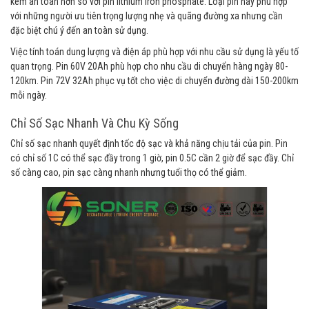
kém an toàn hơn so với pin lithium iron phosphate. Loại pin này phù hợp
với những người ưu tiên trọng lượng nhẹ và quãng đường xa nhưng cần
đặc biệt chú ý đến an toàn sử dụng.
Việc tính toán dung lượng và điện áp phù hợp với nhu cầu sử dụng là yếu tố
quan trọng. Pin 60V 20Ah phù hợp cho nhu cầu di chuyển hàng ngày 80-
120km. Pin 72V 32Ah phục vụ tốt cho việc di chuyển đường dài 150-200km
mỗi ngày.
Chỉ Số Sạc Nhanh Và Chu Kỳ Sống
Chỉ số sạc nhanh quyết định tốc độ sạc và khả năng chịu tải của pin. Pin
có chỉ số 1C có thể sạc đầy trong 1 giờ, pin 0.5C cần 2 giờ để sạc đầy. Chỉ
số càng cao, pin sạc càng nhanh nhưng tuổi thọ có thể giảm.