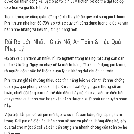
được cải thiện đáng kể. Đặc biệt với pin 60V trở lên, xe có thể đạt tốc độ
cao hơn và gia tốc tốt hơn.
Trọng lượng xe cũng giảm đáng kể khi thay từ ắc quy chì sang pin lithium.
Pin lithium nhẹ hơn 60-70% so với ắc quy chì cùng dung lượng, giúp xe vận
hành nhẹ nhàng và tiêu thụ ít điện năng hơn.
Rủi Ro Lớn Nhất - Cháy Nổ, An Toàn & Hậu Quả
Pháp Lý
Độ pin xe điện tiềm ẩn nhiều rủi ro nghiêm trọng mà người dùng cần cân
nhắc kỹ lưỡng. Nguy cơ cháy nổ là mối lo hàng đầu khi sử dụng pin không
rõ nguồn gốc hoặc hệ thống quản lý pin không đạt chuẩn an toàn.
Pin lithium giá rẻ thường thiếu các tính năng bảo vệ cần thiết như chống
quá sạc, quá phóng và quá nhiệt. Khi pin hoạt động ngoài thông số an
toàn, nhiệt độ tăng cao có thể dẫn đến cháy nổ. Các vụ việc xe điện bốc
cháy trong quá trình sạc hoặc vận hành thường xuất phát từ nguyên nhân
này.
Việc trộn lẫn pin cũ với pin mới tạo ra sự mất cân bằng điện áp nghiêm
trọng. Cell pin có điện áp khác nhau sẽ sạc và phóng không đồng bộ, gây
quá tải cho một số cell và dẫn đến suy giảm nhanh chóng của toàn bộ hệ
thống pin.