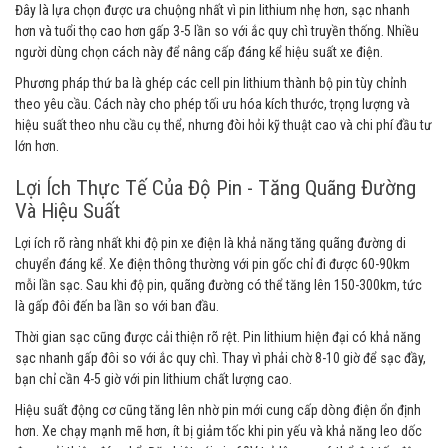
Đây là lựa chọn được ưa chuộng nhất vì pin lithium nhẹ hơn, sạc nhanh
hơn và tuổi thọ cao hơn gấp 3-5 lần so với ắc quy chì truyền thống. Nhiều
người dùng chọn cách này để nâng cấp đáng kể hiệu suất xe điện.
Phương pháp thứ ba là ghép các cell pin lithium thành bộ pin tùy chỉnh
theo yêu cầu. Cách này cho phép tối ưu hóa kích thước, trọng lượng và
hiệu suất theo nhu cầu cụ thể, nhưng đòi hỏi kỹ thuật cao và chi phí đầu tư
lớn hơn.
Lợi Ích Thực Tế Của Độ Pin - Tăng Quãng Đường
Và Hiệu Suất
Lợi ích rõ ràng nhất khi độ pin xe điện là khả năng tăng quãng đường di
chuyển đáng kể. Xe điện thông thường với pin gốc chỉ đi được 60-90km
mỗi lần sạc. Sau khi độ pin, quãng đường có thể tăng lên 150-300km, tức
là gấp đôi đến ba lần so với ban đầu.
Thời gian sạc cũng được cải thiện rõ rệt. Pin lithium hiện đại có khả năng
sạc nhanh gấp đôi so với ắc quy chì. Thay vì phải chờ 8-10 giờ để sạc đầy,
bạn chỉ cần 4-5 giờ với pin lithium chất lượng cao.
Hiệu suất động cơ cũng tăng lên nhờ pin mới cung cấp dòng điện ổn định
hơn. Xe chạy mạnh mẽ hơn, ít bị giảm tốc khi pin yếu và khả năng leo dốc