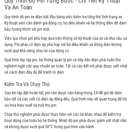
Quy Trình Độ Pin Từng Bước - Chi Tiết Kỹ Thuật
Và An Toàn
Quy trình độ pin xe điện bắt đầu bằng việc kiểm tra tổng thể tình trạng xe.
Kỹ thuật viên cần đánh giá động cơ, bộ điều khiển và hệ thống điện để đảm
bảo tương thích với pin mới.
Việc lựa chọn pin phù hợp dựa trên thông số kỹ thuật của xe và nhu cầu sử
dụng. Pin phải có điện áp phù hợp với bộ điều khiển và dòng điện không
vượt quá khả năng chịu tải của động cơ.
Quá trình lắp ráp pin, hệ thống quản lý pin và dây dẫn điện phải tuân thủ
nghiêm ngặt các quy chuẩn an toàn. Tất cả các kết nối phải được siết chặt
và cách điện đầy đủ để tránh rò điện.
Kiểm Tra Và Chạy Thử
Sau khi lắp đặt hoàn tất, pin cần được cân bằng trong 24-48 giờ để đảm
bảo tất cả các cell có điện áp đồng đều. Quá trình này rất quan trọng để tối
ưu hóa hiệu suất và tuổi thọ pin.
Chạy thử nghiệm phải được thực hiện với các tải khác nhau để kiểm tra
hoạt động của toàn bộ hệ thống. Nhiệt độ pin phải được giám sát chặt chẽ
và không được vượt quá 50°C trong quá trình vận hành.