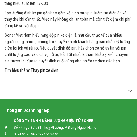
tăng hiệu suất lên 15-20%.
Bảo dưỡng định kỳ pin gốc bao gồm vệ sinh cực pin, kiểm tra điện áp và
thay thế khi cần thiết. Việc này không chỉ an toàn mà còn tiết kiệm chi phí
đáng kể so với độ pin.
Soner Việt Nam hiểu rằng độ pin xe điện là nhu cầu thực tế của nhiều
người dùng, nhưng chúng tôi khuyến khích khách hàng cân nhắc kỹ lưỡng
giữa lợi ích và rủi ro. Nếu quyết định độ pin, hãy chọn cơ sở uy tín với pin
chất lượng cao và dịch vụ hỗ trợ tốt. Tốt nhất là tham khảo ý kiến chuyên
gia trước khi đưa ra quyết định cuối cùng cho chiếc xe điện của bạn.
Tìm hiểu thêm:
Thay pin xe điện
Thông tin Doanh nghiệp
CÔNG TY TNHH NĂNG LƯỢNG ĐIỆN TỬ SONER
Số 44 ngõ 351/81 Thuỵ Phương, P Đông Ngạc, Hà nội
0374 94 95 96 - 0977 64 34 94