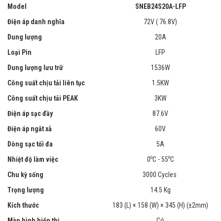
Model
SNEB24S20A-LFP
Điện áp danh nghĩa
72V ( 76.8V)
Dung lượng
20A
Loại Pin
LFP
Dung lượng lưu trữ
1536W
Công suất chịu tải liên tục
1.5KW
Công suất chịu tải PEAK
3KW
Điện áp sạc đầy
87.6V
Điện áp ngắt xả
60V
Dòng sạc tối đa
5A
o
o
Nhiệt độ làm việc
0
C - 55
C
Chu kỳ sống
3000 Cycles
Trọng lượng
14.5 Kg
Kích thước
183 (L) × 158 (W) × 345 (H) (±2mm)
Màn hình hiển thị
Có