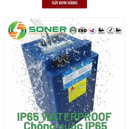
GỬI ĐƠN HÀNG