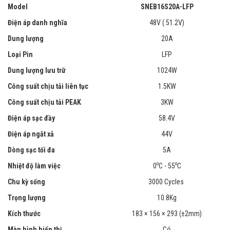
Model
SNEB16S20A-LFP
Điện áp danh nghĩa
48V ( 51.2V)
Dung lượng
20A
Loại Pin
LFP
Dung lượng lưu trữ
1024W
Công suất chịu tải liên tục
1.5KW
Công suất chịu tải PEAK
3KW
Điện áp sạc đầy
58.4V
Điện áp ngắt xả
44V
Dòng sạc tối đa
5A
o
o
Nhiệt độ làm việc
0
C - 55
C
Chu kỳ sống
3000 Cycles
Trọng lượng
10.8Kg
Kích thước
183 × 156 × 293 (±2mm)
Màn hình hiển thị
Có