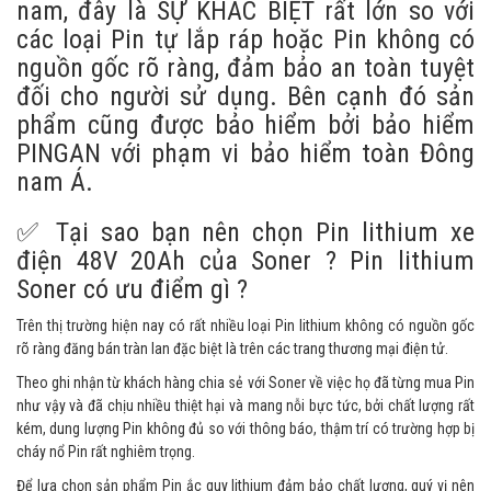
nam, đây là SỰ KHÁC BIỆT rất lớn so với
các loại Pin tự lắp ráp hoặc Pin không có
nguồn gốc rõ ràng, đảm bảo an toàn tuyệt
đối cho người sử dụng. Bên cạnh đó sản
phẩm cũng được bảo hiểm bởi bảo hiểm
PINGAN với phạm vi bảo hiểm toàn Đông
nam Á.
✅ Tại sao bạn nên chọn Pin lithium xe
điện 48V 20Ah của Soner ? Pin lithium
Soner có ưu điểm gì ?
Trên thị trường hiện nay có rất nhiều loại Pin lithium không có nguồn gốc
rõ ràng đăng bán tràn lan đặc biệt là trên các trang thương mại điện tử.
Theo ghi nhận từ khách hàng chia sẻ với Soner về việc họ đã từng mua Pin
như vậy và đã chịu nhiều thiệt hại và mang nỗi bực tức, bởi chất lượng rất
kém, dung lượng Pin không đủ so với thông báo, thậm trí có trường hợp bị
cháy nổ Pin rất nghiêm trọng.
Để lựa chọn sản phẩm Pin ắc quy lithium đảm bảo chất lượng, quý vị nên