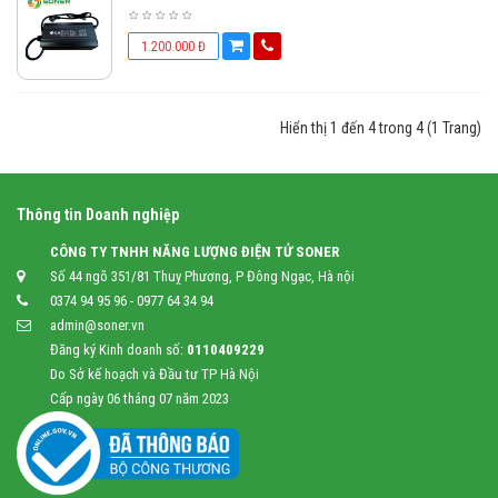
1.200.000 Đ
Hiển thị 1 đến 4 trong 4 (1 Trang)
Thông tin Doanh nghiệp
CÔNG TY TNHH NĂNG LƯỢNG ĐIỆN TỬ SONER
Số 44 ngõ 351/81 Thuỵ Phương, P Đông Ngạc, Hà nội
0374 94 95 96 - 0977 64 34 94
admin@soner.vn
Đăng ký Kinh doanh số:
0110409229
Do Sở kế hoạch và Đầu tư TP Hà Nội
Cấp ngày 06 tháng 07 năm 2023