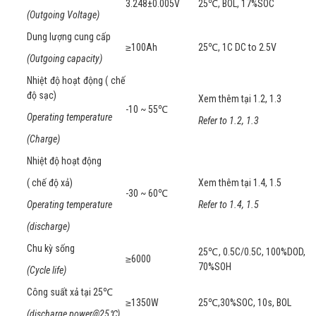
3.248±0.005V
25℃, BOL, 17%SOC
(Outgoing Voltage)
Dung lượng cung cấp
≥100Ah
25℃, 1C DC to 2.5V
(Outgoing capacity)
Nhiệt độ hoạt động ( chế
độ sạc)
Xem thêm tại 1.2, 1.3
-10 ~ 55℃
Operating temperature
Refer to 1.2, 1.3
(Charge)
Nhiệt độ hoạt động
( chế độ xả)
Xem thêm tại 1.4, 1.5
-30 ~ 60℃
Operating temperature
Refer to 1.4, 1.5
(discharge)
Chu kỳ sống
25℃, 0.5C/0.5C, 100%DOD,
≥6000
70%SOH
(Cycle life)
Công suất xả tại 25℃
≥1350W
25℃,30%SOC, 10s, BOL
(discharge power@25
℃
)