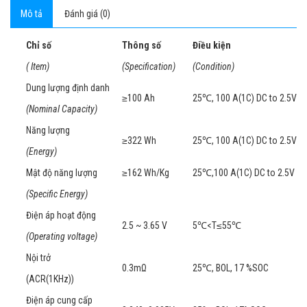
Mô tả
Đánh giá (0)
Chỉ số
Thông số
Điều kiện
( Item)
(Specification)
(Condition)
Dung lượng định danh
≥100 Ah
25℃, 100 A(1C) DC to 2.5V
(Nominal Capacity)
Năng lượng
≥322 Wh
25℃, 100 A(1C) DC to 2.5V
(Energy)
Mật độ năng lượng
≥162 Wh/Kg
25℃,100 A(1C) DC to 2.5V
(Specific Energy)
Điện áp hoạt động
2.5 ~ 3.65 V
5℃<T≤55℃
(Operating voltage)
Nội trở
0.3mΩ
25℃, BOL, 17 %SOC
(ACR(1KHz))
Điện áp cung cấp