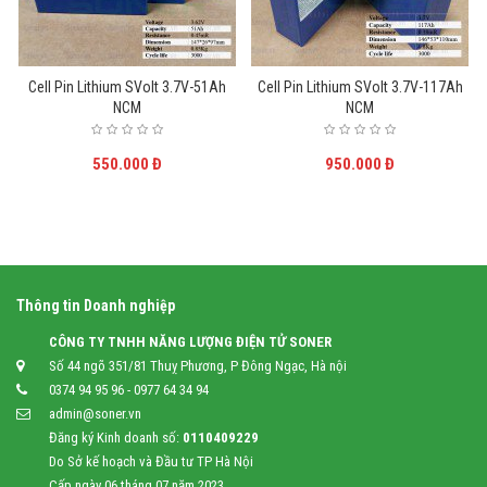
Cell Pin Lithium SVolt 3.7V-51Ah
Cell Pin Lithium SVolt 3.7V-117Ah
NCM
NCM
550.000 Đ
950.000 Đ
Thông tin Doanh nghiệp
CÔNG TY TNHH NĂNG LƯỢNG ĐIỆN TỬ SONER
Số 44 ngõ 351/81 Thuỵ Phương, P Đông Ngạc, Hà nội
0374 94 95 96 - 0977 64 34 94
admin@soner.vn
Đăng ký Kinh doanh số:
0110409229
Do Sở kế hoạch và Đầu tư TP Hà Nội
Cấp ngày 06 tháng 07 năm 2023