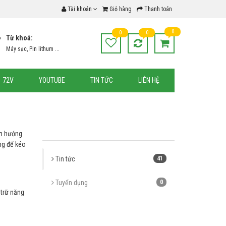
Tài khoản
Giỏ hàng
Thanh toán
0
0
0
Từ khoá:
Máy sạc, Pin lithum ...
72V
YOUTUBE
TIN TỨC
LIÊN HỆ
m
hướng
ỡng để kéo
Tin tức
41
Tuyển dụng
0
 trữ năng