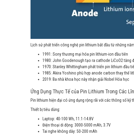
Lịch sử phát triển công nghệ pin lithium bắt đầu từ những nă
1991: Sony thương mại hóa pin lithium-ion đầu tiên
1980: John Goodenough tạo ra cathode LiCoO2 tăng đ
1970: Stanley Whittingham phát triển pin lithium đầu ti
1985: Akira Yoshino phù hợp anode carbon thay thế lit
2019: Ba nhà khoa học này nhận giải Nobel Hóa học
Ứng Dụng Thực Tế của Pin Lithium Trong Các Lĩ
Pin lithium hiện đại có ứng dụng rộng rãi với các thông số kỹ 
Thiết bị tiêu dùng:
Laptop: 40-100 Wh, 11.1-14.8V
Điện thoại di động: 3000-5000 mAh, 3.7V
Tai nghe không dây: 50-200 mAh