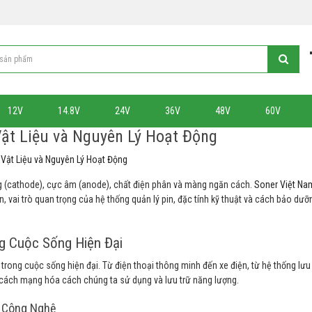
12V
14.8V
24V
36V
48V
60V
Vật Liệu và Nguyên Lý Hoạt Động
 Vật Liệu và Nguyên Lý Hoạt Động
 (cathode), cực âm (anode), chất điện phân và màng ngăn cách.
Soner Việt Na
ến, vai trò quan trọng của hệ thống quản lý pin, đặc tính kỹ thuật và cách bảo dư
ng Cuộc Sống Hiện Đại
 trong cuộc sống hiện đại. Từ điện thoại thông minh đến xe điện, từ hệ thống lưu
 đã cách mạng hóa cách chúng ta sử dụng và lưu trữ năng lượng.
n Công Nghệ