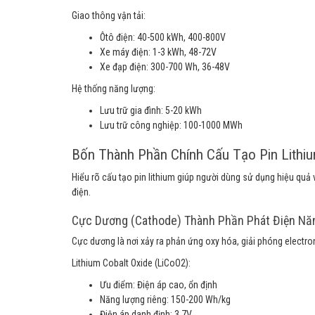
Giao thông vận tải:
Ôtô điện: 40-500 kWh, 400-800V
Xe máy điện: 1-3 kWh, 48-72V
Xe đạp điện: 300-700 Wh, 36-48V
Hệ thống năng lượng:
Lưu trữ gia đình: 5-20 kWh
Lưu trữ công nghiệp: 100-1000 MWh
Bốn Thành Phần Chính Cấu Tạo Pin Lithiu
Hiểu rõ cấu tạo pin lithium giúp người dùng sử dụng hiệu quả v
điện.
Cực Dương (Cathode) Thành Phần Phát Điện Nă
Cực dương là nơi xảy ra phản ứng oxy hóa, giải phóng electron
Lithium Cobalt Oxide (LiCoO2):
Ưu điểm: Điện áp cao, ổn định
Năng lượng riêng: 150-200 Wh/kg
Điện áp danh định: 3.7V