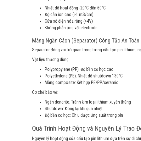
Nhiệt độ hoạt động -20°C đến 60°C
Độ dẫn ion cao (>1 mS/cm)
Cửa sổ điện hóa rộng (>4V)
Không phản ứng với electrode
Màng Ngăn Cách (Separator) Công Tắc An Toàn 
Separator đóng vai trò quan trọng trong cấu tạo pin lithium,
Vật liệu thường dùng:
Polypropylene (PP): Độ bền cơ học cao
Polyethylene (PE): Nhiệt độ shutdown 130°C
Màng composite: Kết hợp PE/PP/ceramic
Cơ chế bảo vệ:
Ngăn dendrite: Tránh kim loại lithium xuyên thủng
Shutdown: Đóng lại khi quá nhiệt
Độ bền cơ học: Chịu được ứng suất trong pin
Quá Trình Hoạt Động và Nguyên Lý Trao Đổ
Nguyên lý hoạt động của cấu tạo pin lithium dựa trên sự di ch