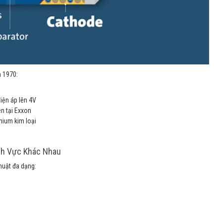
m 1970:
iện áp lên 4V
ên tại Exxon
hium kim loại
nh Vực Khác Nhau
thuật đa dạng: