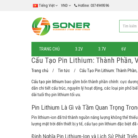
Tiếng Việt
VND
Hotline: 0374949596
TRANG CHỦ
3.2V
3.7V
6V
Cấu Tạo Pin Lithium: Thành Phần, 
Trang chủ
Tin tức
Cấu Tạo Pin Lithium: Thành Phần,
Cấu tạo pin lithium
bao gồm bốn thành phần chính: cực dương
dẫn chi tiết cấu trúc, nguyên lý hoạt động, các loại pin phổ bi
dài tuổi thọ pin lithium tối ưu.
Pin Lithium Là Gì và Tầm Quan Trọng Tro
Pin lithium-ion đã trở thành nguồn năng lượng không thể thiếu
lượng mặt trời đến thiết bị y tế, cấu tạo pin lithium đặc biệt
Định Nghĩa Pin Lithium-Ion và Lịch Sử Phát Triể