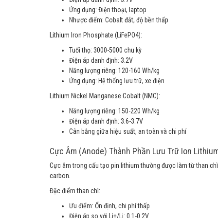
Ứng dụng: Điện thoại, laptop
Nhược điểm: Cobalt đắt, độ bền thấp
Lithium Iron Phosphate (LiFePO4):
Tuổi thọ: 3000-5000 chu kỳ
Điện áp danh định: 3.2V
Năng lượng riêng: 120-160 Wh/kg
Ứng dụng: Hệ thống lưu trữ, xe điện
Lithium Nickel Manganese Cobalt (NMC):
Năng lượng riêng: 150-220 Wh/kg
Điện áp danh định: 3.6-3.7V
Cân bằng giữa hiệu suất, an toàn và chi phí
Cực Âm (Anode) Thành Phần Lưu Trữ Ion Lithiu
Cực âm trong cấu tạo pin lithium thường được làm từ than chì 
carbon.
Đặc điểm than chì:
Ưu điểm: Ổn định, chi phí thấp
Điện áp so với Li+/Li: 0.1-0.2V